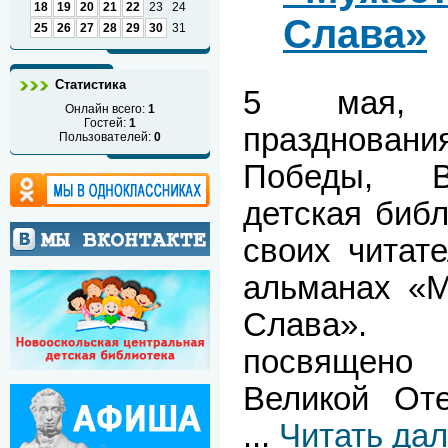
18
19
20
21
22
23
24
Слава»
25
26
27
28
29
30
31
Статистика
5 мая, 
Онлайн всего:
1
Гостей:
1
празднова
Пользователей:
0
Победы, Ве
детская биб
своих читат
альманах «М
Слава».
посвящен
Великой Оте
...
Читать да