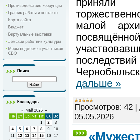
принял
Противодействие коррупции
торжественн
График работы и контакты
Карта сайта
малой архи
Бюджет
посвящённо
Виртуальные выставки
Земский работник культуры
участвовав
Меры поддержки участников
СВО
последст
Чернобыльс
Поиск
дальше »
Календарь
Просмотров:
42
|
«
Май 2026
»
05.05.2026
Пн
Вт
Ср
Чт
Пт
Сб
Вс
1
2
3
4
5
6
7
8
9
10
«Мужест
11
12
13
14
15
16
17