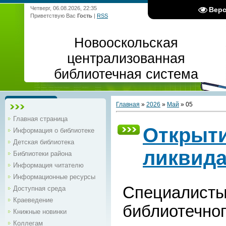
Четверг, 06.08.2026, 22:35
Вер
Приветствую Вас
Гость
|
RSS
Новооскольская
централизованная
библиотечная система
Главная
»
2026
»
Май
»
05
Главная страница
Открыти
Информация о библиотеке
Детская библиотека
ликвид
Библиотеки района
Информация читателю
Информационные ресурсы
Специал
Доступная среда
Краеведение
библиотеч
Книжные новинки
Коллегам