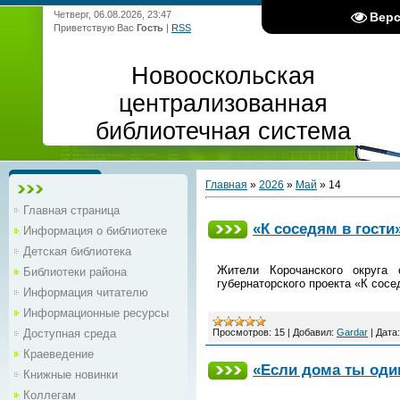
Четверг, 06.08.2026, 23:47
Вер
Приветствую Вас
Гость
|
RSS
Новооскольская
централизованная
библиотечная система
Главная
»
2026
»
Май
»
14
Главная страница
«К соседям в гости
Информация о библиотеке
Детская библиотека
Жители Корочанского округа 
Библиотеки района
губернаторского проекта «К сосе
Информация читателю
Информационные ресурсы
Просмотров:
15
|
Добавил:
Gardar
|
Дата:
Доступная среда
Краеведение
«Если дома ты оди
Книжные новинки
Коллегам