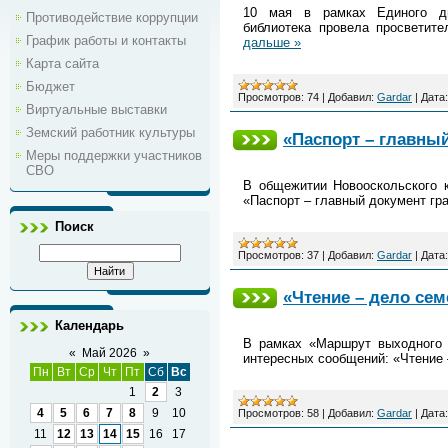
10 мая
в рамках Единого д
Противодействие коррупции
библиотека провела просветит
График работы и контакты
дальше »
Карта сайта
Бюджет
Просмотров:
74
|
Добавил:
Gardar
|
Дата:
Виртуальные выставки
Земский работник культуры
«Паспорт – главны
Меры поддержки участников
СВО
В общежитии Новооскольского 
«Паспорт – главный документ гр
Поиск
Просмотров:
37
|
Добавил:
Gardar
|
Дата:
«Чтение – дело сем
Календарь
В рамках «Маршрут выходного 
«
Май 2026
»
интересных сообщений: «Чтение
Пн
Вт
Ср
Чт
Пт
Сб
Вс
1
2
3
4
5
6
7
8
9
10
Просмотров:
58
|
Добавил:
Gardar
|
Дата:
11
12
13
14
15
16
17