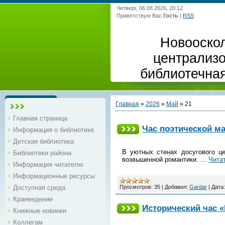
Четверг, 06.08.2026, 20:12
Приветствую Вас
Гость
|
RSS
Новооско
централиз
библиотечна
Главная
»
2026
»
Май
»
21
Главная страница
Час поэтической ма
Информация о библиотеке
Детская библиотека
В уютных стенах досугового ц
Библиотеки района
возвышенной романтики.
...
Чита
Информация читателю
Информационные ресурсы
Просмотров:
35
|
Добавил:
Gardar
|
Дата:
Доступная среда
Краеведение
Исторический час «
Книжные новинки
Коллегам