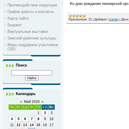
Ко дню рождения пионерской орг
Противодействие коррупции
График работы и контакты
Карта сайта
Просмотров:
31
|
Добавил:
Gardar
|
Дата:
Бюджет
Виртуальные выставки
Земский работник культуры
Меры поддержки участников
СВО
Поиск
Календарь
«
Май 2026
»
Пн
Вт
Ср
Чт
Пт
Сб
Вс
1
2
3
4
5
6
7
8
9
10
11
12
13
14
15
16
17