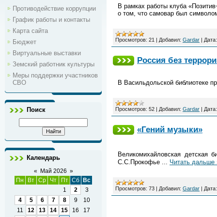
В рамках работы клуба «Позитив
Противодействие коррупции
о том, что самовар был символо
График работы и контакты
Карта сайта
Просмотров:
21
|
Добавил:
Gardar
|
Дата:
Бюджет
Виртуальные выставки
Россия без террори
Земский работник культуры
Меры поддержки участников
СВО
В Васильдольской библиотеке пр
Просмотров:
52
|
Добавил:
Gardar
|
Дата:
Поиск
«Гений музыки»
Великомихайловская детская б
Календарь
С.С.Прокофье
...
Читать дальше 
«
Май 2026
»
Пн
Вт
Ср
Чт
Пт
Сб
Вс
Просмотров:
73
|
Добавил:
Gardar
|
Дата:
1
2
3
4
5
6
7
8
9
10
11
12
13
14
15
16
17