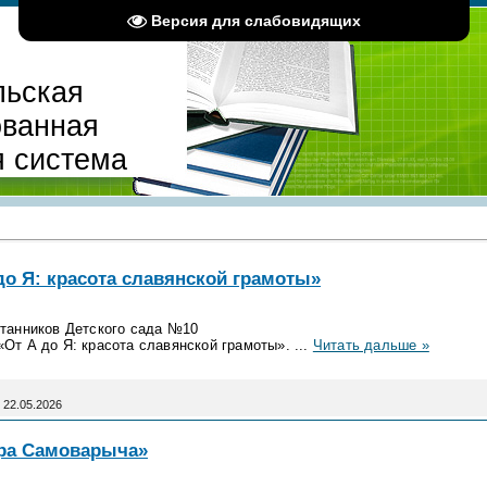
Версия для слабовидящих
льская
ованная
я система
до Я: красота славянской грамоты»
итанников Детского сада №10
«От А до Я: красота славянской грамоты».
...
Читать дальше »
22.05.2026
ара Самоварыча»