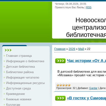
Четверг, 06.08.2026, 20:05
Приветствую Вас
Гость
|
RSS
Новооско
централиз
библиотечна
Главная
»
2026
»
Май
»
22
Главная страница
Час истории «От А 
Информация о библиотеке
Детская библиотека
В детской библиотеке для восп
Библиотеки района
«Мозаика» прошёл час истории 
Информация читателю
Информационные ресурсы
Просмотров:
32
|
Добавил:
Gardar
|
Дата:
Доступная среда
Краеведение
«В гостях у Самов
Книжные новинки
Коллегам