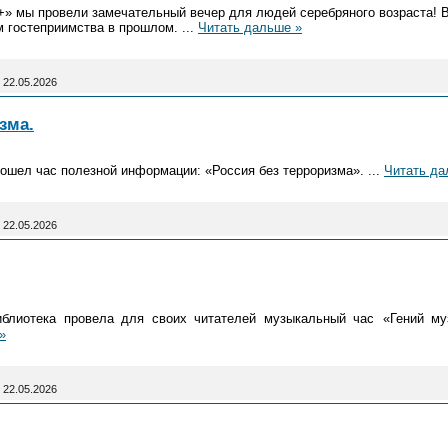
+» мы провели замечательный вечер для людей серебряного возраста! 
м гостеприимства в прошлом.
...
Читать дальше »
22.05.2026
зма.
ошел час полезной информации: «Россия без терроризма».
...
Читать да
22.05.2026
иблиотека провела для своих читателей м
узыкальный час
«Гений м
»
22.05.2026