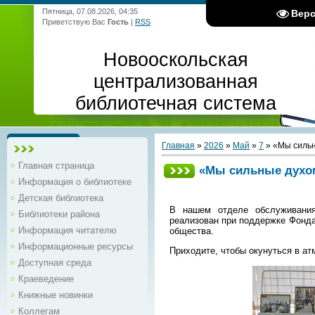
Пятница, 07.08.2026, 04:35
Вер
Приветствую Вас
Гость
|
RSS
Новооскольская
централизованная
библиотечная система
Главная
»
2026
»
Май
»
7
» «Мы сильн
Главная страница
«Мы сильные духо
Информация о библиотеке
Детская библиотека
В нашем отделе обслуживания
Библиотеки района
реализован при поддержке Фонда
Информация читателю
общества.
Информационные ресурсы
Приходите, чтобы окунуться в а
Доступная среда
Краеведение
Книжные новинки
Коллегам